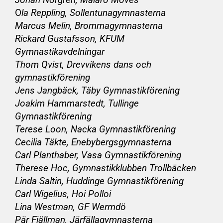
O
la Reppling, Sollentunagymnasterna
Marcus Melin, Brommagymnasterna
Rickard Gustafsson, KFUM
Gymnastikavdelningar
Thom Qvist, Drevvikens dans och
gymnastikförening
Jens Jangbäck, Täby Gymnastikförening
Joakim Hammarstedt, Tullinge
Gymnastikförening
Terese Loon, Nacka Gymnastikförening
Cecilia Täkte, Enebybergsgymnasterna
Carl Planthaber, Vasa Gymnastikförening
Therese Hoc, Gymnastikklubben Trollbäcken
Linda Saltin, Huddinge Gymnastikförening
Carl Wigelius, Hoi Polloi
Lina Westman, GF Wermdö
Pär Fjällman, Järfällagymnasterna