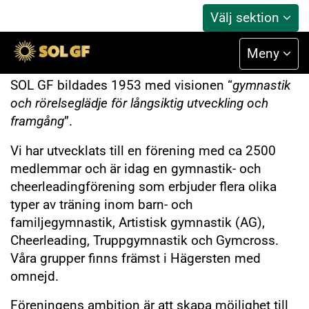
Välj sektion
Om SOL GF
Meny
SOL GF bildades 1953 med visionen “
gymnastik
och rörelseglädje för långsiktig utveckling och
framgång
”.
Vi har utvecklats till en förening med ca 2500
medlemmar och är idag en gymnastik- och
cheerleadingförening som erbjuder flera olika
typer av träning inom barn- och
familjegymnastik, Artistisk gymnastik (AG),
Cheerleading, Truppgymnastik och Gymcross.
Våra grupper finns främst i Hägersten med
omnejd.
Föreningens ambition är att skapa möjlighet till