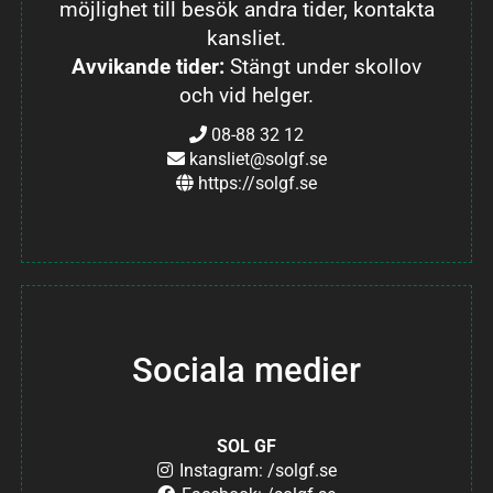
möjlighet till besök andra tider, kontakta
kansliet.
Avvikande tider:
Stängt under skollov
och vid helger.
08-88 32 12
kansliet@solgf.se
https://solgf.se
Sociala medier
SOL GF
Instagram: /solgf.se