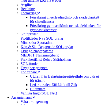
med tillfällig kod via e-post
Avgifter
Betalning
Försäkring
Försäkring cheerleading
Info och skadeblankett
för cheerlicenser
Försäkring gymnastik
Info och skadeblankett för
gymnastiklicenser
Gruppbyten
Profilkläder
Nya SOL-prylar
Mins sidor Sportadmin
Köp & Sälj
Begagnade SOL-prylar
Lidingö Naprapaterna
MEDFIT Flemmingsberg
Praktikertjänst Rehab Skärholmen
SOL-fonden
Trygghetsgruppen
För tränare
Utdrag från Belastningsregistret
Info om utdrag
för tränare
Ledarportalen Ziik
Länk till Ziik
Bli tränare
Vanliga frågor
SOL FAQ
Arrangemang
Våra arrangemang