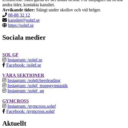
andra tider, kontakta kansliet.
Avvikande tider:
Stängt under skollov och vid helger.
08-88 32 12
kansliet@solgf.se
https://solgf.se
Sociala medier
SOL GF
Instagram: /solgf.se
Facebook: /solgf.se
VÅRA SEKTIONER
Instagram: /solgfcheerleading
Instagram: /solgf_truppgymnastik
Instagram: /solgf_ag
GYMCROSS
Instagram: /gymcross.solgf
Facebook: /gymcross.solgf
Aktuellt