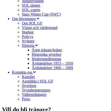
Juluppvisning
SOL-dagen
SOL-cupen
Stars Winter Cup (SWC)
Om föreningen
Om SOL GF
Vision och värdegrund
Stadgar
Policys
Nyheter
Historia
Årets tränare/ledare
Historiska styrelser
Hedersmedlemmar
Årshändelser 1953 – 1959
Årshändelser 1960 – 1969
Kontakta oss
Kansliet
Anställda i SOL GF
Styrelsen
Trygghetsgruppen
Valberedningen
Press
Vill du bli tränare?