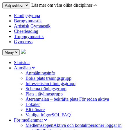
Läs mer om våra olika discipliner ->
Välj sektion
Familjegympa
Barngymnastik
Artistisk Gymnastik
Cheerleading
Truppgymnastik
Gymcross
Meny
Startsida
Anmälan
Anmälningsinfo
Boka plats träningsgrupp
Intresselistan träningsgrupp
Schema träningsgrupp
Plats i tävlingsgrupp
Återanmälan – bekräfta plats
För redan aktiva
Lokaler
Bli tränare
Vanliga frågor
SOL FAQ
För medlemmar
Medlemsappen
Aktiva och kontaktpersoner loggar in