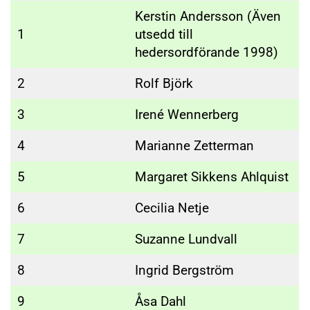
Kerstin Andersson (Även
1
utsedd till
hedersordförande 1998)
2
Rolf Björk
3
Irené Wennerberg
4
Marianne Zetterman
5
Margaret Sikkens Ahlquist
6
Cecilia Netje
7
Suzanne Lundvall
8
Ingrid Bergström
9
Åsa Dahl