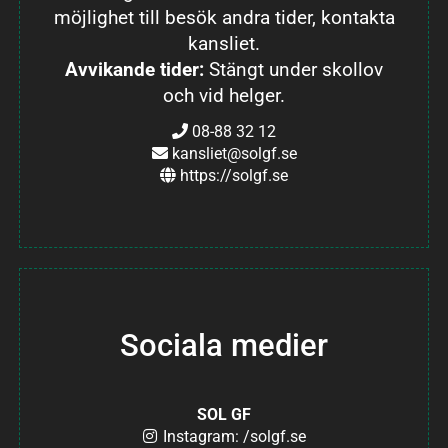
möjlighet till besök andra tider, kontakta
kansliet.
Avvikande tider:
Stängt under skollov
och vid helger.
08-88 32 12
kansliet@solgf.se
https://solgf.se
Sociala medier
SOL GF
Instagram: /solgf.se