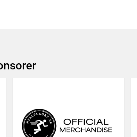
agnade SOL-prylar
ponsorer
Info om utdrag fö
 FAQ
Länk till Ziik