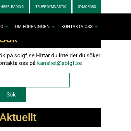
CHEERLEADING
TRUPPGYMNASTIK
GYMCROSS
NG
OM FÖRENINGEN
KONTAKTA OSS
Sök
ök på solgf.se Hittar du inte det du söker
ontakta oss på
kansliet@solgf.se
nkett för cheerlicenser
Aktuellt
nkett för gymnastiklicenser