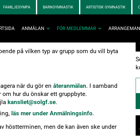
FAMILJEGYMPA
BARNGYMNASTIK
ARTISTISK GYMNASTIK
RTSIDA
ANMÄLAN
FÖR MEDLEMMAR
ARRANGEMA
roende på vilken typ av grupp som du vill byta
S
va och kontaktpersoner loggar in med tillfällig kod via e-post
k
 agera när du gör en
återanmälan
. I samband
 om hur du önskar ett gruppbyte.
jla
kansliet@solgf.se
.
Info och skadebla
ning,
läs mer under Anmälningsinfo
.
Info och skadebla
n aktiva
 av höstterminen, men de kan även ske under
 SOL-prylar