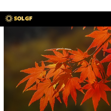
Höstens grupper
09
maj
2023
Skriven av SOL GF Peter