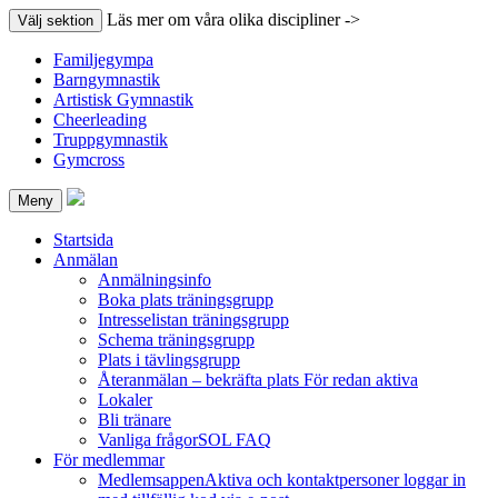
Läs mer om våra olika discipliner ->
Välj sektion
Familjegympa
Barngymnastik
Artistisk Gymnastik
Cheerleading
Truppgymnastik
Gymcross
Meny
Startsida
Anmälan
Anmälningsinfo
Boka plats träningsgrupp
Intresselistan träningsgrupp
Schema träningsgrupp
Plats i tävlingsgrupp
Återanmälan – bekräfta plats
För redan aktiva
Lokaler
Bli tränare
Vanliga frågor
SOL FAQ
För medlemmar
Medlemsappen
Aktiva och kontaktpersoner loggar in