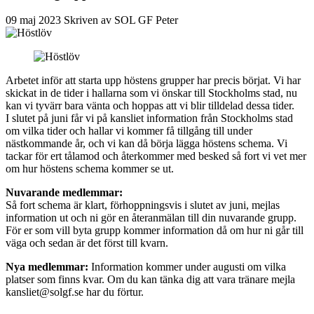
09
maj
2023
Skriven av SOL GF Peter
Arbetet inför att starta upp höstens grupper har precis börjat. Vi har
skickat in de tider i hallarna som vi önskar till Stockholms stad, nu
kan vi tyvärr bara vänta och hoppas att vi blir tilldelad dessa tider.
I slutet på juni får vi på kansliet information från Stockholms stad
om vilka tider och hallar vi kommer få tillgång till under
nästkommande år, och vi kan då börja lägga höstens schema. Vi
tackar för ert tålamod och återkommer med besked så fort vi vet mer
om hur höstens schema kommer se ut.
Nuvarande medlemmar:
Så fort schema är klart, förhoppningsvis i slutet av juni, mejlas
information ut och ni gör en återanmälan till din nuvarande grupp.
För er som vill byta grupp kommer information då om hur ni går till
väga och sedan är det först till kvarn.
Nya medlemmar:
Information kommer under augusti om vilka
platser som finns kvar. Om du kan tänka dig att vara tränare mejla
kansliet@solgf.se har du förtur.