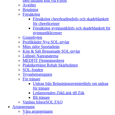
med tillfällig kod via e-post
Avgifter
Betalning
Försäkring
Försäkring cheerleading
Info och skadeblankett
för cheerlicenser
Försäkring gymnastik
Info och skadeblankett för
gymnastiklicenser
Gruppbyten
Profilkläder
Nya SOL-prylar
Mins sidor Sportadmin
Köp & Sälj
Begagnade SOL-prylar
Lidingö Naprapaterna
MEDFIT Flemmingsberg
Praktikertjänst Rehab Skärholmen
SOL-fonden
Trygghetsgruppen
För tränare
Utdrag från Belastningsregistret
Info om utdrag
för tränare
Ledarportalen Ziik
Länk till Ziik
Bli tränare
Vanliga frågor
SOL FAQ
Arrangemang
Våra arrangemang