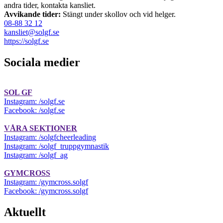
andra tider, kontakta kansliet.
Avvikande tider:
Stängt under skollov och vid helger.
08-88 32 12
kansliet@solgf.se
https://solgf.se
Sociala medier
SOL GF
Instagram: /solgf.se
Facebook: /solgf.se
VÅRA SEKTIONER
Instagram: /solgfcheerleading
Instagram: /solgf_truppgymnastik
Instagram: /solgf_ag
GYMCROSS
Instagram: /gymcross.solgf
Facebook: /gymcross.solgf
Aktuellt