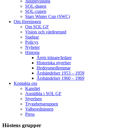
Juluppvisning
SOL-dagen
SOL-cupen
Stars Winter Cup (SWC)
Om föreningen
Om SOL GF
Vision och värdegrund
Stadgar
Policys
Nyheter
Historia
Årets tränare/ledare
Historiska styrelser
Hedersmedlemmar
Årshändelser 1953 – 1959
Årshändelser 1960 – 1969
Kontakta oss
Kansliet
Anställda i SOL GF
Styrelsen
Trygghetsgruppen
Valberedningen
Press
Höstens grupper