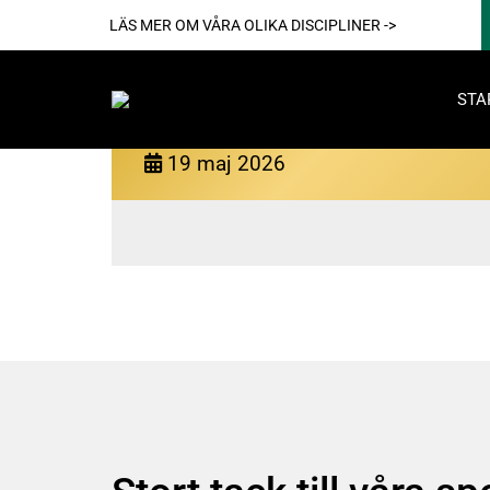
LÄS MER OM VÅRA OLIKA DISCIPLINER ->
STA
MEDFIT Flemingsberg
19
maj
2026
Akti
För reda
Nya