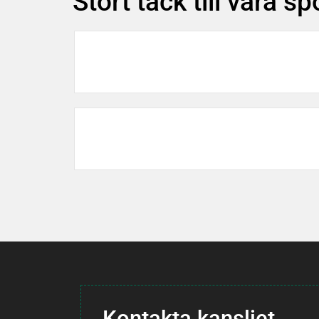
Stort tack till våra s
Beg
SOL FAQ
SOL
Kontakta kansliet