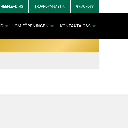
CHEERLEADING
TRUPPGYMNASTIK
GYMCROSS
NG
OM FÖRENINGEN
KONTAKTA OSS
nkett för cheerlicenser
nkett för gymnastiklicenser