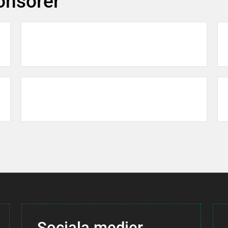
ponsorer
agnade SOL-prylar
Info om utdrag fö
 FAQ
Länk till Ziik
Sociala medier