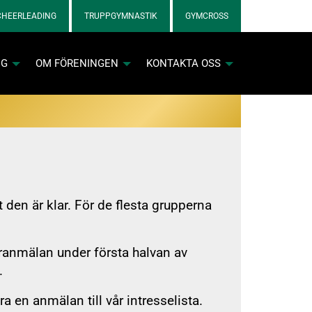
CHEERLEADING
TRUPPGYMNASTIK
GYMCROSS
NG
OM FÖRENINGEN
KONTAKTA OSS
den är klar. För de flesta grupperna
nkett för cheerlicenser
ranmälan under första halvan av
.
nkett för gymnastiklicenser
a en anmälan till vår intresselista.