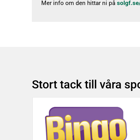
Mer info om den hittar ni på
solgf.s
Beg
SOL FAQ
Stort tack till våra s
SOL