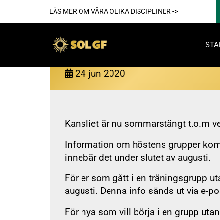
LÄS MER OM VÅRA OLIKA DISCIPLINER ->
STA
Sommarstängt på kansliet
24
jun
2020
Akti
Kansliet är nu sommarstängt t.o.m v
Information om höstens grupper komme
innebär det under slutet av augusti.
För er som gått i en träningsgrupp 
augusti. Denna info sänds ut via e-
För reda
Nya
För nya som vill börja i en grupp utan