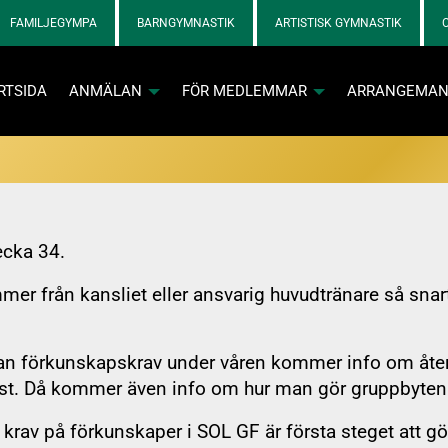
FAMILJEGYMPA
BARNGYMNASTIK
ARTISTISK GYMNASTIK
RTSIDA
ANMÄLAN
FÖR MEDLEMMAR
ARRANGEMA
va och kontaktpersoner loggar in med tillfällig kod via e-post
ecka 34.
r från kansliet eller ansvarig huvudtränare så snart 
Info och skadebla
utan förkunskapskrav under våren kommer info om åte
post. Då kommer även info om hur man gör gruppbyten
Info och skadebla
n aktiva
 SOL-prylar
 krav på förkunskaper i SOL GF är första steget att gör