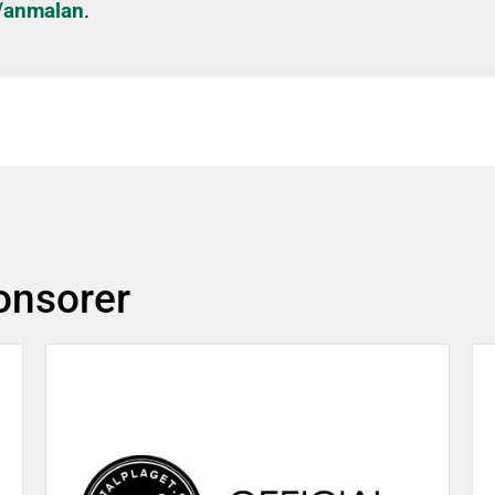
e/anmalan
.
agnade SOL-prylar
ponsorer
Info om utdrag fö
 FAQ
Länk till Ziik