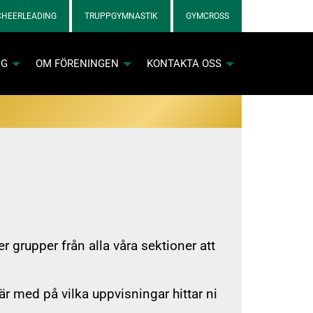
CHEERLEADING
TRUPPGYMNASTIK
GYMCROSS
NG
OM FÖRENINGEN
KONTAKTA OSS
nkett för cheerlicenser
grupper från alla våra sektioner att
nkett för gymnastiklicenser
är med på vilka uppvisningar hittar ni