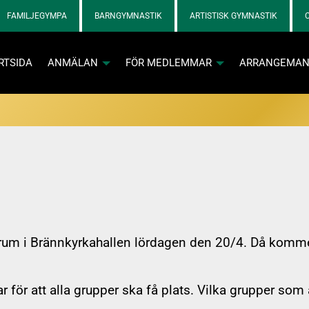
FAMILJEGYMPA
BARNGYMNASTIK
ARTISTISK GYMNASTIK
RTSIDA
ANMÄLAN
FÖR MEDLEMMAR
ARRANGEMA
va och kontaktpersoner loggar in med tillfällig kod via e-post
Info och skadebla
um i Brännkyrkahallen lördagen den 20/4. Då kommer 
Info och skadebla
n aktiva
 för att alla grupper ska få plats. Vilka grupper som 
 SOL-prylar