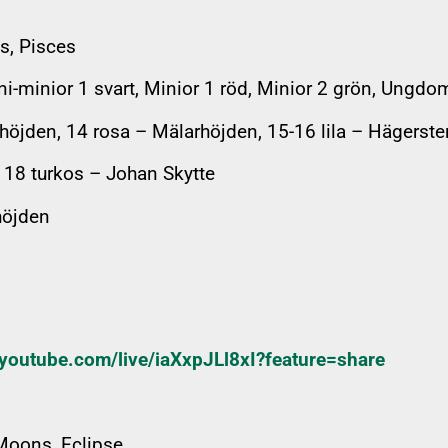
s, Pisces
i-minior 1 svart, Minior 1 röd, Minior 2 grön, Ungdo
höjden, 14 rosa – Mälarhöjden, 15-16 lila – Hägers
 18 turkos – Johan Skytte
höjden
/youtube.com/live/iaXxpJLl8xI?feature=share
Moons, Eclipse