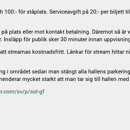
och 100:- för ståplats. Serviceavgift på 20:- per biljett
agnade SOL-prylar
t på plats eller mot kontakt betalning. Däremot så 
r. Insläpp för publik sker 30 minuter innan uppvisning
 streamas kostnadsfritt. Länkar för stream hittar ni i
ing i området sedan man stängt alla hallens parkerin
nderar mycket starkt att man tar sig till hallen med
Info om utdrag fö
er.com/sv/p/sol-gf
 FAQ
Länk till Ziik