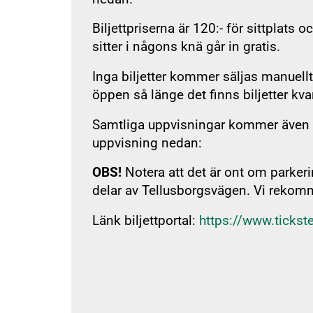
Biljettpriserna är 120:- för sittplats 
Beg
sitter i någons knä går in gratis.
SOL FAQ
Inga biljetter kommer säljas manuell
öppen så länge det finns biljetter kva
Samtliga uppvisningar kommer även att
uppvisning nedan:
OBS!
Notera att det är ont om parker
delar av Tellusborgsvägen. Vi rekomme
Länk biljettportal:
https://www.tickst
SOL