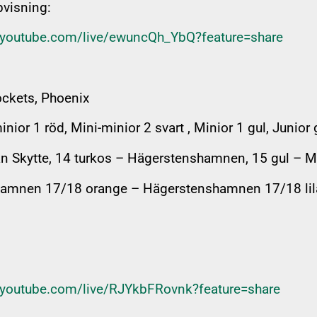
pvisning:
//youtube.com/live/ewuncQh_YbQ?feature=share
ockets, Phoenix
ior 1 röd, Mini-minior 2 svart , Minior 1 gul, Junior 
 Skytte, 14 turkos – Hägerstenshamnen, 15 gul – Mäl
hamnen 17/18 orange – Hägerstenshamnen 17/18 lil
//youtube.com/live/RJYkbFRovnk?feature=share