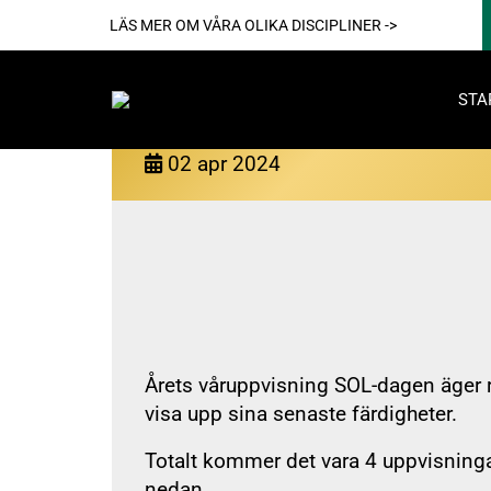
LÄS MER OM VÅRA OLIKA DISCIPLINER ->
STA
SOL-dagen 20/4 2024
02
apr
2024
Akti
Årets våruppvisning SOL-dagen äger r
visa upp sina senaste färdigheter.
För reda
Totalt kommer det vara 4 uppvisningar
Nya
nedan.