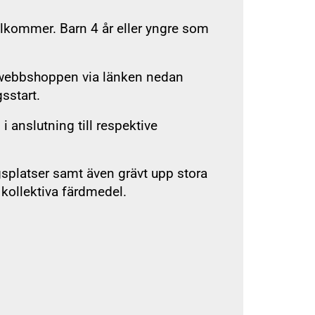
 tillkommer. Barn 4 år eller yngre som
är webbshoppen via länken nedan
sstart.
 anslutning till respektive
gsplatser samt även grävt upp stora
 kollektiva färdmedel.
r tränare