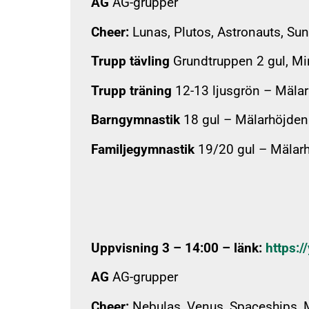
AG
AG-grupper
Cheer:
Lunas, Plutos, Astronauts, Sun
Trupp tävling
Grundtruppen 2 gul, Min
Trupp träning
12-13 ljusgrön – Mälar
Barngymnastik
18 gul – Mälarhöjden
Familjegymnastik
19/20 gul – Mälar
Uppvisning 3 – 14:00 – länk:
https:/
AG
AG-grupper
Cheer:
Nebulas, Venus, Spaceships, 