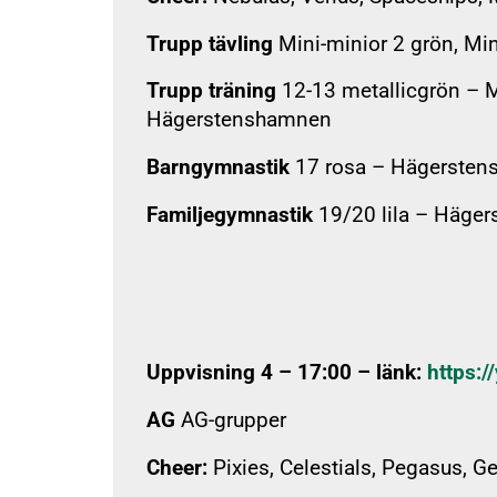
Trupp tävling
Mini-minior 2 grön, Min
Trupp träning
12-13 metallicgrön – M
Hägerstenshamnen
Barngymnastik
17 rosa – Hägerstens
Familjegymnastik
19/20 lila – Häge
Uppvisning 4 – 17:00 – länk:
https:
AG
AG-grupper
Cheer:
Pixies, Celestials, Pegasus, G