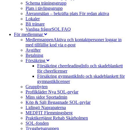
Schema träningsgrupp
Plats i tävlingsgrupp
Återanmälan – bekräfta plats
För redan aktiva
Lokaler
Bli tränare
Vanliga frågor
SOL FAQ
För medlemmar
Medlemsappen
Aktiva och kontaktpersoner loggar in
med tillfällig kod via e-post
Avgifter
Betalning
Försäkring
Försäkring cheerleading
Info och skadeblankett
för cheerlicenser
Försäkring gymnastik
Info och skadeblankett för
gymnastiklicenser
Gruppbyten
Profilkläder
Nya SOL-prylar
Mins sidor Sportadmin
Köp & Sälj
Begagnade SOL-prylar
Lidingö Naprapaterna
MEDFIT Flemmingsberg
Praktikertjänst Rehab Skärholmen
SOL-fonden
Trygghetsgruppen