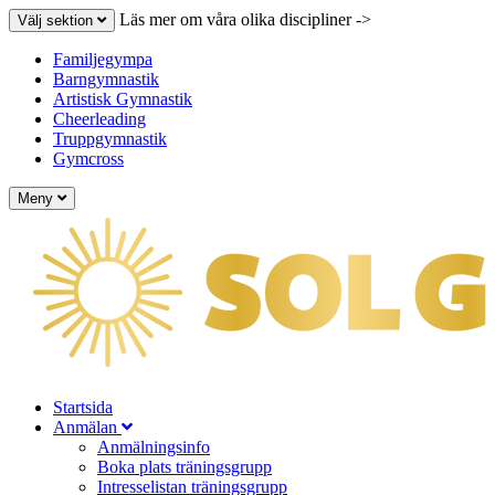
Läs mer om våra olika discipliner ->
Välj sektion
Familjegympa
Barngymnastik
Artistisk Gymnastik
Cheerleading
Truppgymnastik
Gymcross
Meny
Startsida
Anmälan
Anmälningsinfo
Boka plats träningsgrupp
Intresselistan träningsgrupp