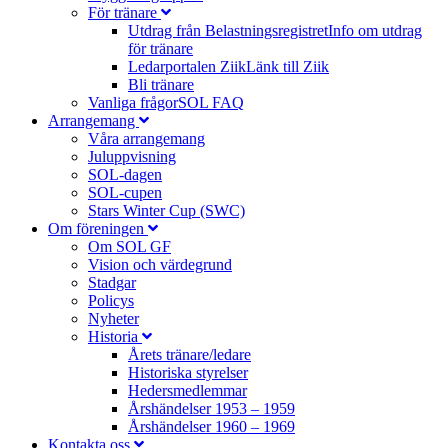
För tränare
Utdrag från Belastningsregistret
Info om utdrag
för tränare
Ledarportalen Ziik
Länk till Ziik
Bli tränare
Vanliga frågor
SOL FAQ
Arrangemang
Våra arrangemang
Juluppvisning
SOL-dagen
SOL-cupen
Stars Winter Cup (SWC)
Om föreningen
Om SOL GF
Vision och värdegrund
Stadgar
Policys
Nyheter
Historia
Årets tränare/ledare
Historiska styrelser
Hedersmedlemmar
Årshändelser 1953 – 1959
Årshändelser 1960 – 1969
Kontakta oss