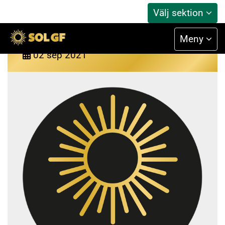
Välj sektion
Lediga platser hösten 2021
Meny
02
sep
2021