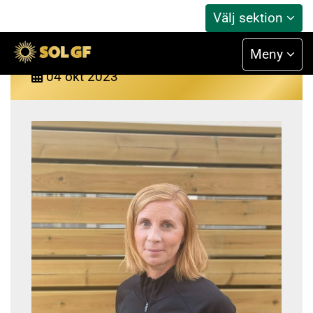
Välj sektion
Karolina är SOLs nya ordförande
Meny
04
okt
2023