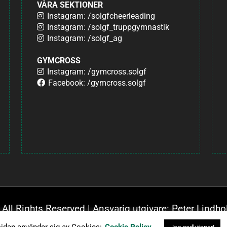
VÅRA SEKTIONER
Instagram: /solgfcheerleading
Instagram: /solgf_truppgymnastik
Instagram: /solgf_ag
GYMCROSS
Instagram: /gymcross.solgf
Facebook: /gymcross.solgf
 All Rights Reserved | Ansvarig utgivare: Peter Lindho