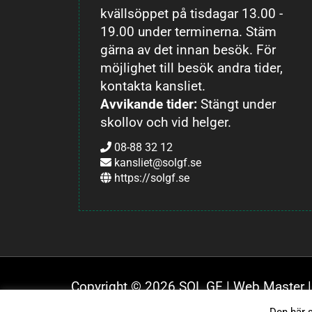
kvällsöppet på tisdagar 13.00 -
19.00 under terminerna. Stäm
gärna av det innan besök. För
möjlighet till besök andra tider,
kontakta kansliet.
Avvikande tider:
Stängt under
skollov och vid helger.
08-88 32 12
kansliet@solgf.se
https://solgf.se
Copyright © 2026 SOL GF |
Web Master
|
Databasens namn: solgf.se