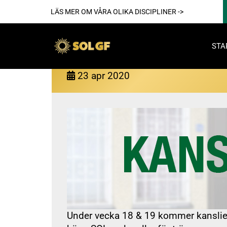
LÄS MER OM VÅRA OLIKA DISCIPLINER ->
STA
Tider kansliet v. 18 & 19
23
apr
2020
Akti
För reda
Nya
Under vecka 18 & 19 kommer kansliet 