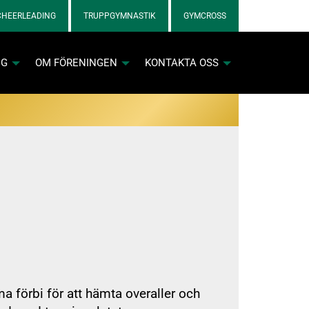
CHEERLEADING
TRUPPGYMNASTIK
GYMCROSS
NG
OM FÖRENINGEN
KONTAKTA OSS
nkett för cheerlicenser
nkett för gymnastiklicenser
 förbi för att hämta overaller och