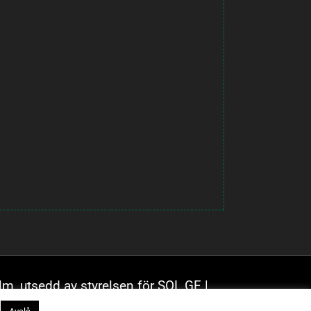
lm, utsedd av styrelsen för SOL GF |