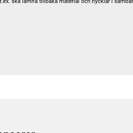
 t.ex. ska lämna tillbaka material och nycklar i samb
agnade SOL-prylar
Info om utdrag fö
 FAQ
Länk till Ziik