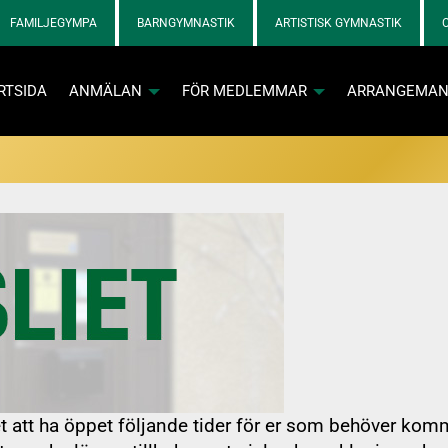
FAMILJEGYMPA
BARNGYMNASTIK
ARTISTISK GYMNASTIK
RTSIDA
ANMÄLAN
FÖR MEDLEMMAR
ARRANGEMA
va och kontaktpersoner loggar in med tillfällig kod via e-post
Info och skadebla
Info och skadebla
n aktiva
 SOL-prylar
att ha öppet följande tider för er som behöver komma