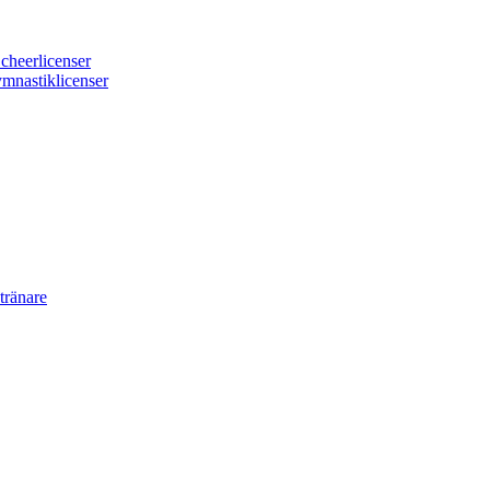
 cheerlicenser
ymnastiklicenser
tränare