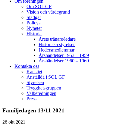
Om föreningen
Om SOL GF
Vision och värdegrund
Stadgar
Policys
Nyheter
Historia
Årets tränare/ledare
Historiska styrelser
Hedersmedlemmar
Årshändelser 1953 – 1959
Årshändelser 1960 – 1969
Kontakta oss
Kansliet
Anställda i SOL GF
Styrelsen
Trygghetsgruppen
Valberedningen
Press
Familjedagen 13/11 2021
26
okt
2021