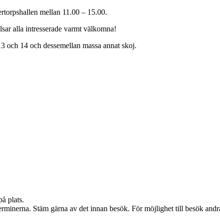
ertorpshallen mellan 11.00 – 15.00.
lsar alla intresserade varmt välkomna!
 13 och 14 och dessemellan massa annat skoj.
på plats.
erminerna. Stäm gärna av det innan besök. För möjlighet till besök andra 