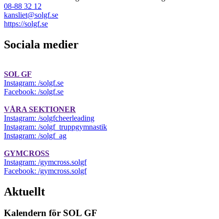
08-88 32 12
kansliet@solgf.se
https://solgf.se
Sociala medier
SOL GF
Instagram: /solgf.se
Facebook: /solgf.se
VÅRA SEKTIONER
Instagram: /solgfcheerleading
Instagram: /solgf_truppgymnastik
Instagram: /solgf_ag
GYMCROSS
Instagram: /gymcross.solgf
Facebook: /gymcross.solgf
Aktuellt
Kalendern för SOL GF