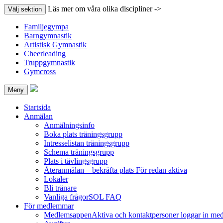
Läs mer om våra olika discipliner ->
Välj sektion
Familjegympa
Barngymnastik
Artistisk Gymnastik
Cheerleading
Truppgymnastik
Gymcross
Meny
Startsida
Anmälan
Anmälningsinfo
Boka plats träningsgrupp
Intresselistan träningsgrupp
Schema träningsgrupp
Plats i tävlingsgrupp
Återanmälan – bekräfta plats
För redan aktiva
Lokaler
Bli tränare
Vanliga frågor
SOL FAQ
För medlemmar
Medlemsappen
Aktiva och kontaktpersoner loggar in med t