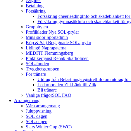
Avgifter
Betalning
Försäkring
Försäkring cheerleading
Info och skadeblankett för
Försäkring gymnastik
Info och skadeblankett för g
Gruppbyten
Profilkläder
Nya SOL-prylar
Mins sidor Sportadmin
Köp & Sälj
Begagnade SOL-prylar
Lidingö Naprapaterna
MEDFIT Flemmingsberg
Praktikertjänst Rehab Skärholmen
SOL-fonden
Trygghetsgruppen
För tränare
Utdrag från Belastningsregistret
Info om utdrag för 
Ledarportalen Ziik
Länk till Ziik
Bli tränare
Vanliga frågor
SOL FAQ
Arrangemang
Våra arrangemang
Juluppvisning
SOL-dagen
SOL-cupen
Stars Winter Cup (SWC)