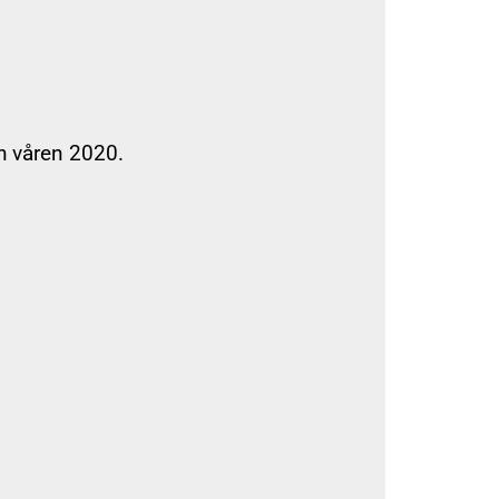
h våren 2020.
r tränare