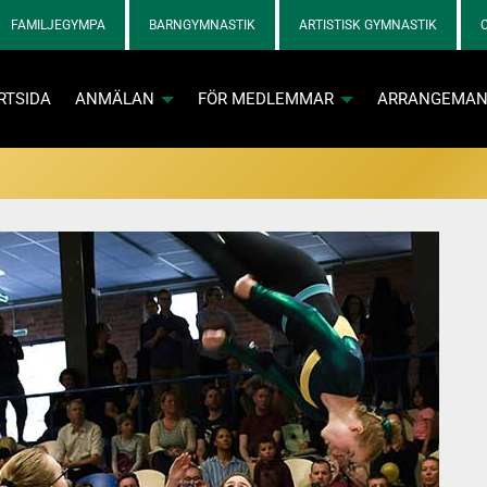
FAMILJEGYMPA
BARNGYMNASTIK
ARTISTISK GYMNASTIK
RTSIDA
ANMÄLAN
FÖR MEDLEMMAR
ARRANGEMA
ngen HT19/VT20
va och kontaktpersoner loggar in med tillfällig kod via e-post
Info och skadebla
Info och skadebla
n aktiva
 SOL-prylar