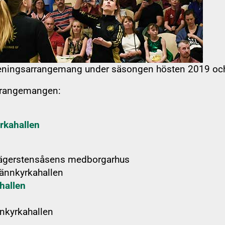
agnade SOL-prylar
reningsarrangemang under säsongen hösten 2019 oc
arrangemangen:
rkahallen
Info om utdrag fö
 Hägerstensåsens medborgarhus
rännkyrkahallen
 FAQ
Länk till Ziik
hallen
nnkyrkahallen