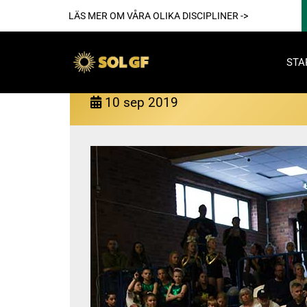
LÄS MER OM VÅRA OLIKA DISCIPLINER ->
STA
Arrangemang SOL GF säso
10
sep
2019
Akti
För reda
Nya