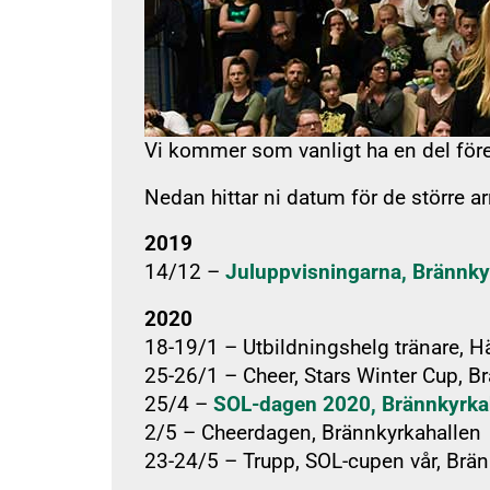
Beg
SOL FAQ
Vi kommer som vanligt ha en del fö
Nedan hittar ni datum för de större 
2019
14/12 –
Juluppvisningarna, Brännky
2020
18-19/1 – Utbildningshelg tränare,
25-26/1 – Cheer, Stars Winter Cup, B
SOL
25/4 –
SOL-dagen 2020, Brännkyrka
2/5 – Cheerdagen, Brännkyrkahallen
23-24/5 – Trupp, SOL-cupen vår, Brä