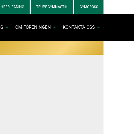
CHEERLEADING
TRUPPGYMNASTIK
GYMCROSS
NG
OM FÖRENINGEN
KONTAKTA OSS
nkett för cheerlicenser
nkett för gymnastiklicenser