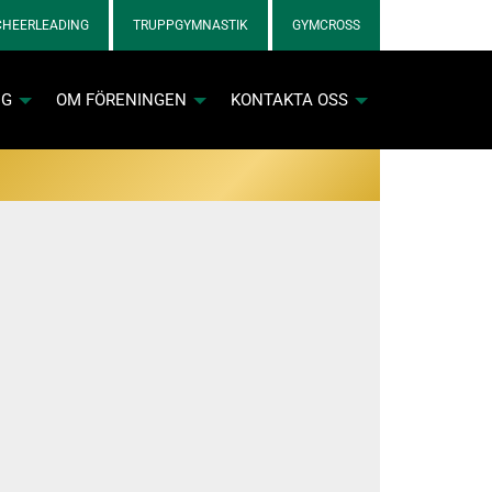
CHEERLEADING
TRUPPGYMNASTIK
GYMCROSS
NG
OM FÖRENINGEN
KONTAKTA OSS
nkett för cheerlicenser
nkett för gymnastiklicenser