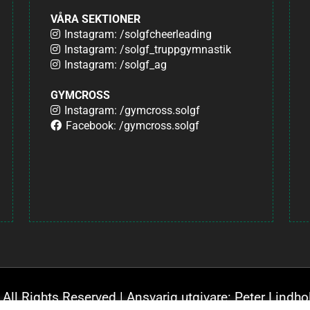
VÅRA SEKTIONER
Instagram: /solgfcheerleading
Instagram: /solgf_truppgymnastik
Instagram: /solgf_ag
GYMCROSS
Instagram: /gymcross.solgf
Facebook: /gymcross.solgf
 All Rights Reserved | Ansvarig utgivare: Peter Lindho