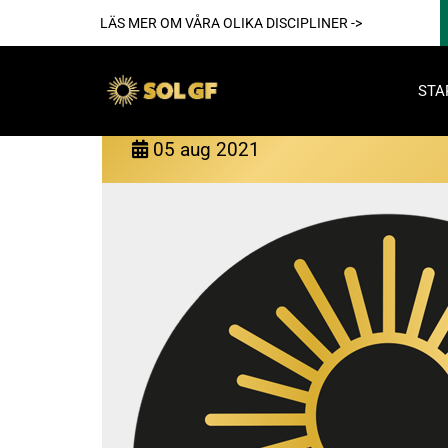
LÄS MER OM VÅRA OLIKA DISCIPLINER ->
STA
Info om hösten 2021
05
aug
2021
Akti
För reda
Nya