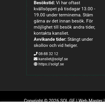
Besökstid:
Vi har oftast
kvällsöppet på tisdagar 13.00 -
19.00 under terminerna. Stäm
gärna av det innan besök. För
möjlighet till besök andra tider,
kontakta kansliet.
Avvikande tider:
Stängt under
skollov och vid helger.
08-88 32 12
kansliet@solgf.se
https://solgf.se
Copyright © 2026 SOL GF |
Web Master
|