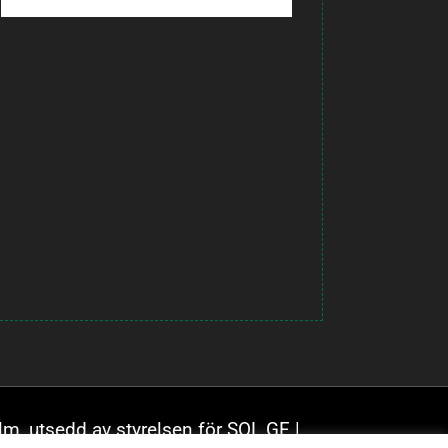
lm, utsedd av styrelsen för SOL GF |