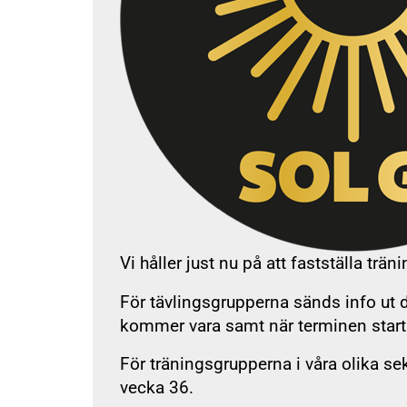
Beg
SOL FAQ
Vi håller just nu på att fastställa tr
För tävlingsgrupperna sänds info ut d
SOL
kommer vara samt när terminen start
För träningsgrupperna i våra olika se
vecka 36.