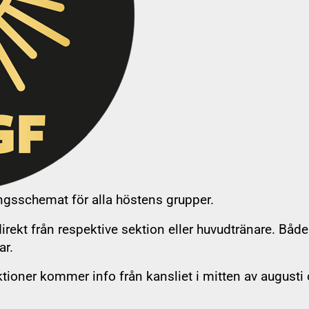
agnade SOL-prylar
äningsschemat för alla höstens grupper.
Info om utdrag fö
irekt från respektive sektion eller huvudtränare. Både
 FAQ
ar.
Länk till Ziik
ktioner kommer info från kansliet i mitten av augusti