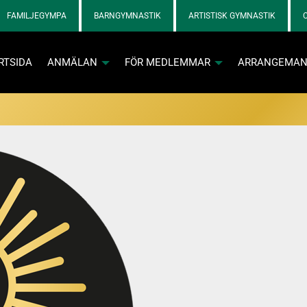
FAMILJEGYMPA
BARNGYMNASTIK
ARTISTISK GYMNASTIK
RTSIDA
ANMÄLAN
FÖR MEDLEMMAR
ARRANGEMA
va och kontaktpersoner loggar in med tillfällig kod via e-post
Info och skadebla
Info och skadebla
n aktiva
 SOL-prylar